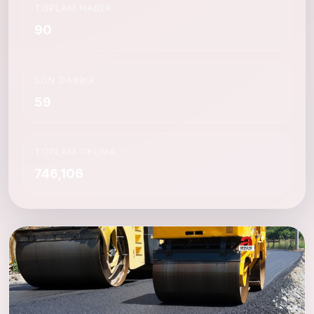
TOPLAM HABER
90
SON DAKIKA
59
TOPLAM OKUMA
746,106