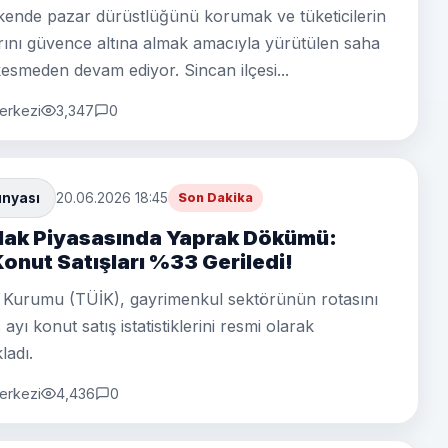
ende pazar dürüstlüğünü korumak ve tüketicilerin
ını güvence altına almak amacıyla yürütülen saha
kesmeden devam ediyor. Sincan ilçesi...
erkezi
3,347
0
ünyası
20.06.2026 18:45
Son Dakika
lak Piyasasında Yaprak Dökümü:
onut Satışları %33 Geriledi!
tik Kurumu (TÜİK), gayrimenkul sektörünün rotasını
ayı konut satış istatistiklerini resmi olarak
ladı.
erkezi
4,436
0