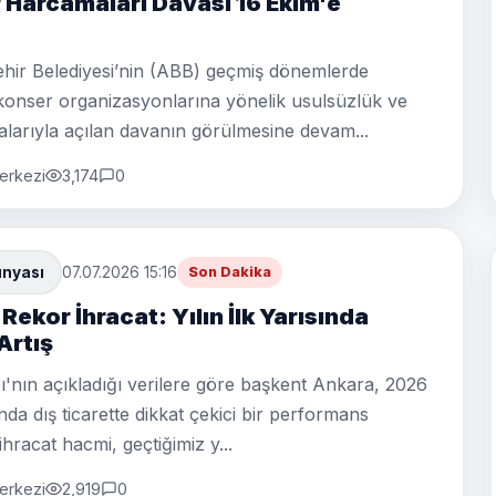
Harcamaları Davası 16 Ekim'e
ir Belediyesi’nin (ABB) geçmiş dönemlerde
 konser organizasyonlarına yönelik usulsüzlük ve
alarıyla açılan davanın görülmesine devam...
erkezi
3,174
0
ünyası
07.07.2026 15:16
Son Dakika
ekor İhracat: Yılın İlk Yarısında
Artış
ı'nın açıkladığı verilere göre başkent Ankara, 2026
ayında dış ticarette dikkat çekici bir performans
 ihracat hacmi, geçtiğimiz y...
erkezi
2,919
0