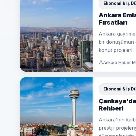
Ekonomi & İş D
Ankara Emla
Fırsatları
Ankara gayrimenk
bir dönüşümün eş
konut projeleri,
Ankara Haber M
Ekonomi & İş D
Çankaya'da 
Rehberi
Ankara'nın kalbi
prestijli projel