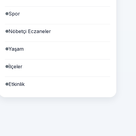
Spor
Nöbetçi Eczaneler
Yaşam
İlçeler
Etkinlik