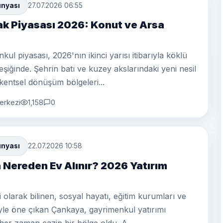
ünyası
27.07.2026 06:55
k Piyasası 2026: Konut ve Arsa
ul piyasası, 2026'nın ikinci yarısı itibarıyla köklü
iğinde. Şehrin batı ve kuzey akslarındaki yeni nesil
 kentsel dönüşüm bölgeleri...
erkezi
1,158
0
ünyası
22.07.2026 10:58
Nereden Ev Alınır? 2026 Yatırım
 olarak bilinen, sosyal hayatı, eğitim kurumları ve
eriyle öne çıkan Çankaya, gayrimenkul yatırımı