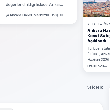
değerlendirildiği listede Ankar...
Ankara Haber Merkezi
859
0
2 HAFTA ÖN
Ankara Haz
Konut Satış
Açıklandı
Türkiye İstat
(TÜİK), Anka
Haziran 2026
resmi kon...
51 icerik