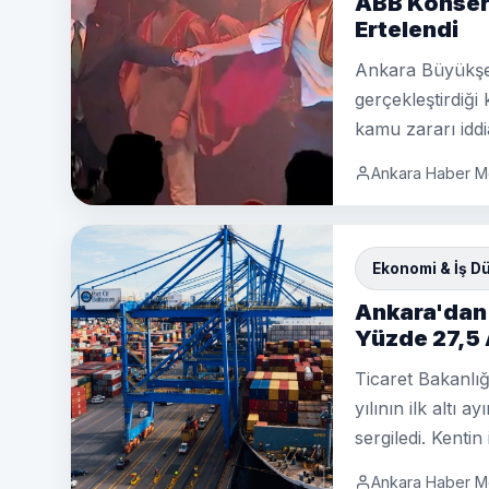
ABB Konser 
Ertelendi
Ankara Büyükşeh
gerçekleştirdiği
kamu zararı iddi
Ankara Haber M
Ekonomi & İş D
Ankara'dan R
Yüzde 27,5 
Ticaret Bakanlığ
yılının ilk altı 
sergiledi. Kentin
Ankara Haber M