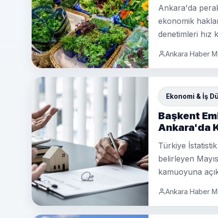
Ankara'da perak
ekonomik haklar
denetimleri hız 
Ankara Haber M
Ekonomi & İş D
Başkent Em
Ankara'da K
Türkiye İstatis
belirleyen Mayıs 
kamuoyuna açık
Ankara Haber M