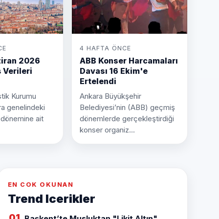
CE
4 HAFTA ÖNCE
iran 2026
ABB Konser Harcamaları
 Verileri
Davası 16 Ekim'e
Ertelendi
istik Kurumu
Ankara Büyükşehir
ra genelindeki
Belediyesi’nin (ABB) geçmiş
 dönemine ait
dönemlerde gerçekleştirdiği
konser organiz...
EN COK OKUNAN
Trend Icerikler
01
Başkent’te Musluktan "Likit Altın"