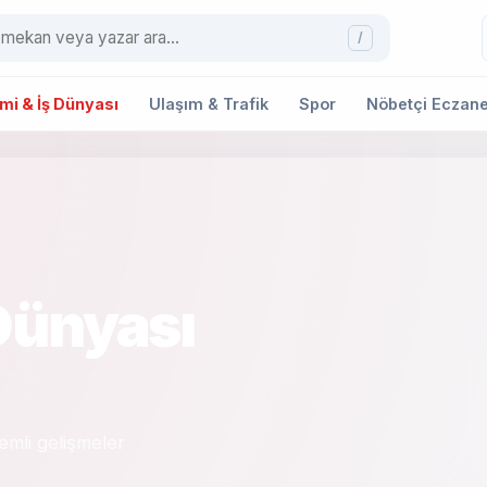
/
i & İş Dünyası
Ulaşım & Trafik
Spor
Nöbetçi Eczane
Dünyası
emli gelişmeler