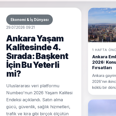
Ekonomi & İş Dünyası
29.07.2026 09:21
Ankara Yaşam
Kalitesinde 4.
1 HAFTA ÖN
Sırada: Başkent
Ankara Eml
2026: Konu
İçin Bu Yeterli
Fırsatları
mi?
Ankara gayrim
2026'nın ikinci
Uluslararası veri platformu
köklü bir dön
Numbeo'nun 2026 Yaşam Kalitesi
Endeksi açıklandı. Satın alma
gücü, güvenlik, sağlık hizmetleri,
trafik ve kira gibi birçok ölçütün