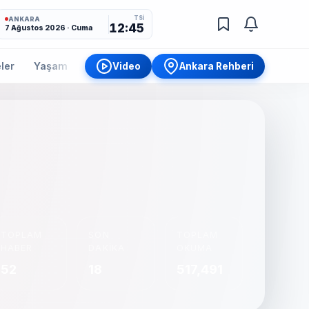
TSİ
ANKARA
12:45
7 Ağustos 2026 · Cuma
ler
Yaşam
İlçeler
Etkinlik
Video
Ankara Rehberi
TOPLAM
SON
TOPLAM
HABER
DAKIKA
OKUMA
52
18
517,491