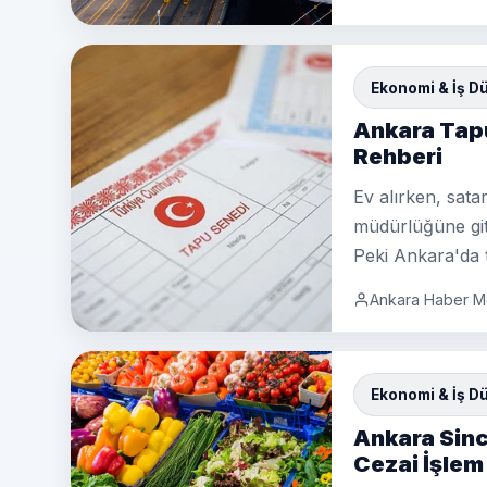
Ekonomi & İş D
Ankara Tapu
Rehberi
Ev alırken, sata
müdürlüğüne git
Peki Ankara'da 
Ankara Haber M
Ekonomi & İş D
Ankara Sin
Cezai İşlem