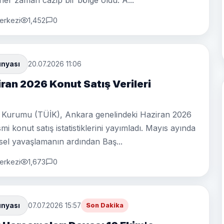
her zaman cazip bir bölge oldu. A...
erkezi
1,452
0
ünyası
20.07.2026 11:06
ran 2026 Konut Satış Verileri
tik Kurumu (TÜİK), Ankara genelindeki Haziran 2026
mi konut satış istatistiklerini yayımladı. Mayıs ayında
l yavaşlamanın ardından Baş...
erkezi
1,673
0
ünyası
07.07.2026 15:57
Son Dakika