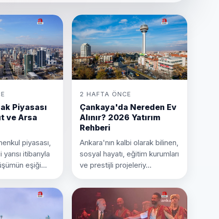
CE
2 HAFTA ÖNCE
ak Piyasası
Çankaya'da Nereden Ev
t ve Arsa
Alınır? 2026 Yatırım
Rehberi
enkul piyasası,
Ankara'nın kalbi olarak bilinen,
 yarısı itibarıyla
sosyal hayatı, eğitim kurumları
üşümün eşiği...
ve prestijli projeleriy...