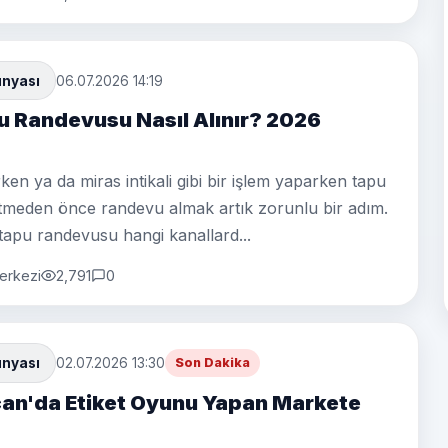
ünyası
06.07.2026 14:19
 Randevusu Nasıl Alınır? 2026
rken ya da miras intikali gibi bir işlem yaparken tapu
meden önce randevu almak artık zorunlu bir adım.
tapu randevusu hangi kanallard...
erkezi
2,791
0
ünyası
02.07.2026 13:30
Son Dakika
can'da Etiket Oyunu Yapan Markete